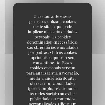
Menu
O restaurante e seus
parceiros utilizam cookies
neste site, o que pode
implicar na coleta de dados
pessoais. Os cookies
denominados «necessários»
menu du soir 68€
são obrigatórios e instalados
por padrão. Outros cookies
opcionais requerem seu
68,00 EUR
consentimento. Esses
cookies opcionais servem
para analisar sua navegação,
medir a audiência do site,
oferecer funcionalidades
MENU
(por exemplo, relacionadas
às redes sociais) ou exibir
75,00 EUR
publicidade ou conteúdos
personalizados. Clique em