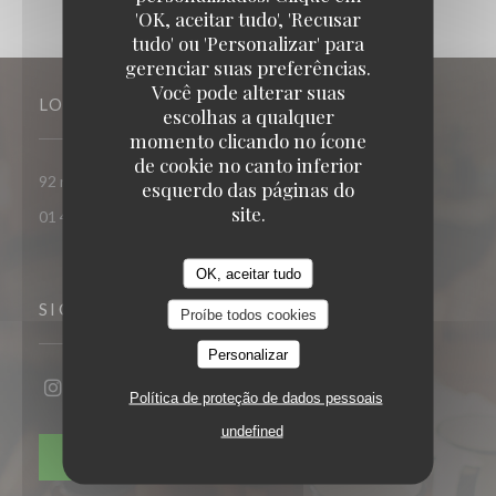
JJII
'OK, aceitar tudo', 'Recusar
tudo' ou 'Personalizar' para
gerenciar suas preferências.
Você pode alterar suas
LOCAL
escolhas a qualquer
momento clicando no ícone
de cookie no canto inferior
((abre numa nova jane
92 rue du faubourg poissonnière 75010 Paris
esquerdo das páginas do
site.
01 48 74 53 22
OK, aceitar tudo
SIGA-NOS
Proíbe todos cookies
Personalizar
Política de proteção de dados pessoais
Instagram ((abre numa nova janela))
undefined
NEWSLETTER