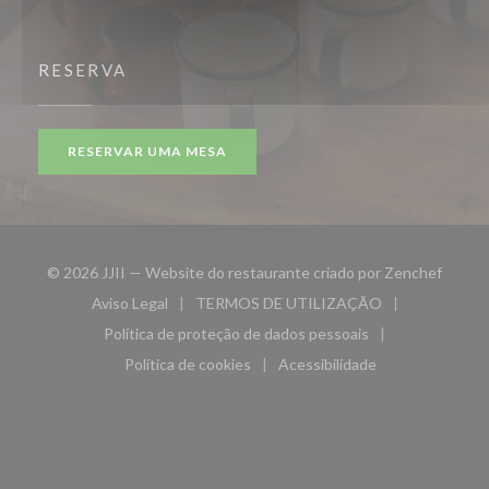
RESERVA
RESERVAR UMA MESA
((abre 
© 2026 JJII — Website do restaurante criado por
Zenchef
Aviso Legal
TERMOS DE UTILIZAÇÃO
((abre numa nova janela))
((abre numa nova janela))
Política de proteção de dados pessoais
((abre numa nova janela))
Política de cookies
Acessibilidade
((abre numa nova janela))
((abre numa nova janela)